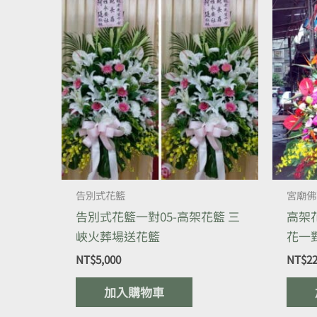
告別式花籃
宮廟佛
告別式花籃一對05-高架花籃 三
高架
峽火葬場送花籃
花一
NT$
5,000
NT$
22
加入購物車