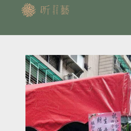
跳
至
主
要
內
容