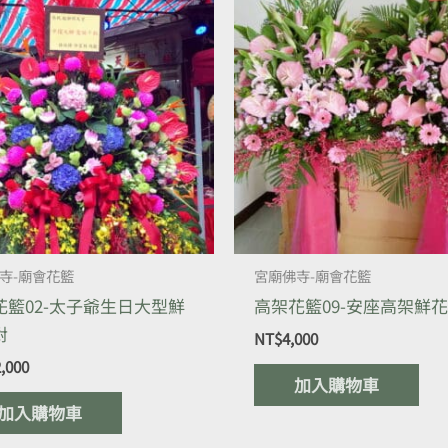
寺-廟會花籃
宮廟佛寺-廟會花籃
花籃02-太子爺生日大型鮮
高架花籃09-安座高架鮮
對
NT$
4,000
,000
加入購物車
加入購物車