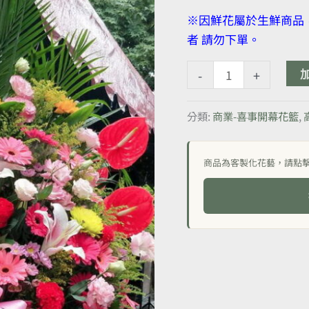
品
※因鮮花屬於生鮮商品
店
者 請勿下單。
開
幕
-
+
花
籃
分類:
商業-喜事開幕花籃
,
一
對
數
商品為客製化花藝，請點
量