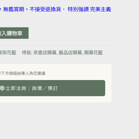
，無鑑賞期，不接受退換貨． 特別強調 完美主義
加入購物車
高架花籃
標籤:
茶壺店開幕
,
藝品店開幕
,
開幕花籃
擊下方按鈕由專人為您建議
立即洽詢｜詢價／預訂