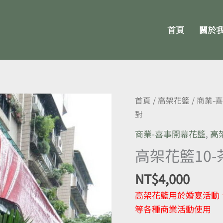
首頁
關於
高
首頁
/
高架花籃
/
商業-
架
對
花
商業-喜事開幕花籃
,
高
籃
高架花籃10
10-
茶
NT$
4,000
壺
高架花籃用於婚宴活動
店
等各種商業活動使用
藝