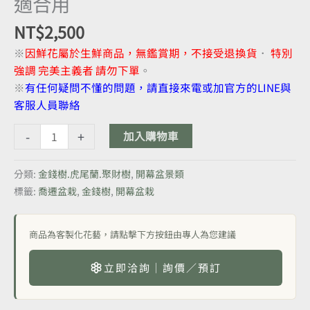
適合用
NT$
2,500
※
因鮮花屬於生鮮商品，無鑑賞期，不接受退換貨
．
特別
強調 完美主義者 請勿下單
。
※
有任何疑問不懂的問題，請直接來電或加官方的LINE與
客服人員聯絡
-
+
加入購物車
分類:
金錢樹.虎尾蘭.聚財樹
,
開幕盆景類
標籤:
喬遷盆栽
,
金錢樹
,
開幕盆栽
商品為客製化花藝，請點擊下方按鈕由專人為您建議
立即洽詢｜詢價／預訂