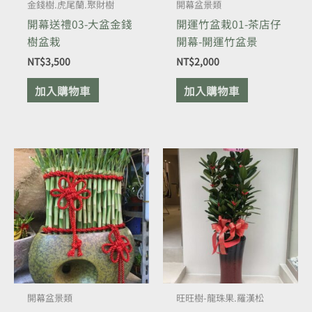
金錢樹.虎尾蘭.聚財樹
開幕盆景類
開幕送禮03-大盆金錢
開運竹盆栽01-茶店仔
樹盆栽
開幕-開運竹盆景
NT$
3,500
NT$
2,000
加入購物車
加入購物車
開幕盆景類
旺旺樹-龍珠果.羅漢松