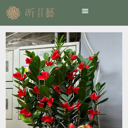
跳
至
主
要
內
開
容
幕
送
禮
04-
金
錢
樹
盆
栽-
喬
遷
也