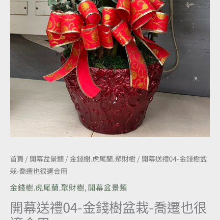
很
適
合
用
數
量
首頁
/
開幕盆景類
/
金錢樹.虎尾蘭.聚財樹
/ 開幕送禮04-金錢樹盆
栽-喬遷也很適合用
金錢樹.虎尾蘭.聚財樹
,
開幕盆景類
開幕送禮04-金錢樹盆栽-喬遷也很