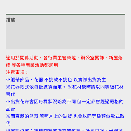
描述
額外資訊
評價 (0)
適用於開幕活動、各行業主管榮陞、辦公室擺飾、新屋落
成 等各種商業活動都適用
注意事項：
※緞帶飾品、花器 不挑款不挑色,以實際出貨為主
※花器款式依每批進貨而定。 ※花材缺時將以同等級花材
替代
※出貨花卉會因每棵狀況略為不同 但一定都會經過嚴格的
品管
※而直栽的盆器 若照片上的缺貨 也會以同等級類似款式取
代
※擺設位置：將植物放置適當的位置，通風良好、光線可