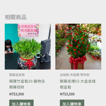
相關商品
開幕盆景類
金錢樹.虎尾蘭.聚財樹
開運竹盆栽20-寵物店
開幕送禮03-大盆金錢
開幕招財
樹盆栽
NT$
3,500
NT$
3,500
加入購物車
加入購物車