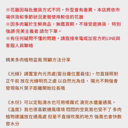
※花器因每批進貨方式不同，外型會有差異，本店將依市
場供貨和季節狀況更替使用較佳的花器
※因多肉屬於生鮮商品，無鑑賞期，不接受退換貨． 特別
強調 完美主義者 請勿下單。
※有任何疑問不懂的問題，請直接來電或加官方的LINE與
客服人員聯絡
精美多肉植物盆栽 照顧方法分享
《光線》請置室內光亮處(窗台邊位置最佳)，勿直接照射
正午前 放在光線明亮之處 以自然光為佳， 陽光不夠強會
發現每片葉子距離開始拉長哦
《水份》可以定點澆水也可用噴霧式 澆完水儘量通風。
《溫度》我也很喜歡通風環境 悶悶的空氣我也受不了 多肉
植物建議放在通風處 但是不直接吹風的地方 強風也會快散
發水分