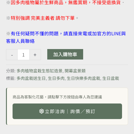
※
因多肉植物屬於生鮮商品，無鑑賞期，不接受退換貨
．
※
特別強調 完美主義者 請勿下單
。
※
有任何疑問不懂的問題，請直接來電或加官方的LINE與
客服人員聯絡
-
+
加入購物車
分類:
多肉植物盆栽生態缸造景
,
開幕盆景類
標籤:
多肉盆栽送生日
,
生日多肉
,
生日快樂多肉盆栽
,
生日盆栽
商品為客製化花藝，請點擊下方按鈕由專人為您建議
立即洽詢｜詢價／預訂