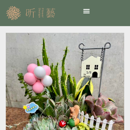
跳
至
主
要
內
超
容
夯
多
肉
植
物
86-
生
日
快
樂
精
巧