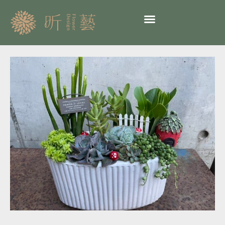
跳
至
主
要
內
超
容
夯
多
肉
植
物
83-
美
式
風
多
肉
盆