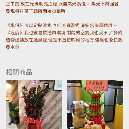
正午前 放在光線明亮之處 以自然光為佳， 陽光不夠強會
發現每片葉子距離開始拉長哦
《水份》可以定點澆水也可用噴霧式 澆完水儘量通風。
《溫度》我也很喜歡通風環境 悶悶的空氣我也受不了 多肉
植物建議放在通風處 但是不直接吹風的地方 強風也會快散
發水分
相關商品