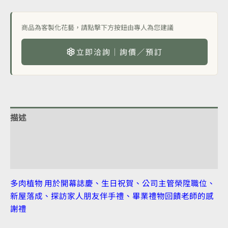
商品為客製化花藝，請點擊下方按鈕由專人為您建議
立即洽詢｜詢價／預訂
描述
額外資訊
評價 (0)
多肉植物 用於開幕誌慶、生日祝賀、公司主管榮陞職位、
新屋落成、探訪家人朋友伴手禮、畢業禮物回饋老師的感
謝禮