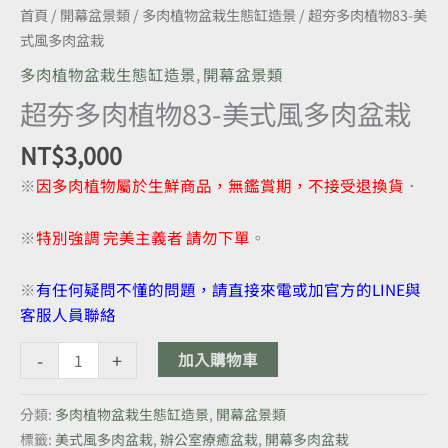
栽
首頁
/
開幕盆景類
/
多肉植物盆栽生態缸造景
/ 超夯多肉植物83-美
數
式風多肉盆栽
量
多肉植物盆栽生態缸造景
,
開幕盆景類
超夯多肉植物83-美式風多肉盆栽
NT$
3,000
※
因多肉植物屬於生鮮商品，無鑑賞期，不接受退換貨
．
※
特別強調 完美主義者 請勿下單
。
※
有任何疑問不懂的問題，請直接來電或加官方的LINE與
客服人員聯絡
-
+
加入購物車
分類:
多肉植物盆栽生態缸造景
,
開幕盆景類
標籤:
美式風多肉盆栽
,
辦公室療癒盆栽
,
開幕多肉盆栽