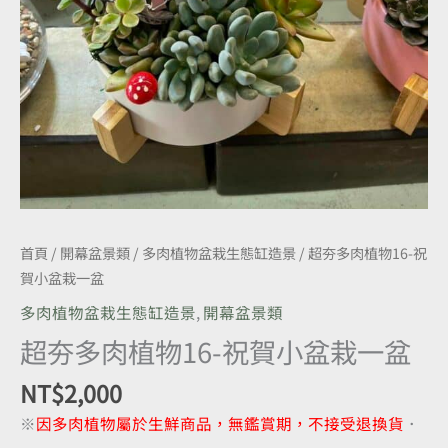
盆
數
量
首頁
/
開幕盆景類
/
多肉植物盆栽生態缸造景
/ 超夯多肉植物16-祝
賀小盆栽一盆
多肉植物盆栽生態缸造景
,
開幕盆景類
超夯多肉植物16-祝賀小盆栽一盆
NT$
2,000
※
因多肉植物屬於生鮮商品，無鑑賞期，不接受退換貨
．