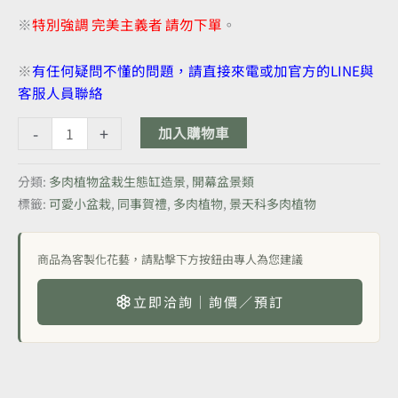
※
特別強調 完美主義者 請勿下單
。
※
有任何疑問不懂的問題，請直接來電或加官方的LINE與
客服人員聯絡
-
+
加入購物車
分類:
多肉植物盆栽生態缸造景
,
開幕盆景類
標籤:
可愛小盆栽
,
同事賀禮
,
多肉植物
,
景天科多肉植物
商品為客製化花藝，請點擊下方按鈕由專人為您建議
立即洽詢｜詢價／預訂