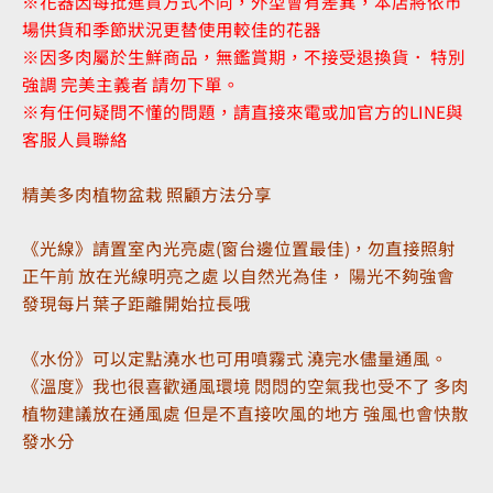
※花器因每批進貨方式不同，外型會有差異，本店將依市
場供貨和季節狀況更替使用較佳的花器
※因多肉屬於生鮮商品，無鑑賞期，不接受退換貨． 特別
強調 完美主義者 請勿下單。
※有任何疑問不懂的問題，請直接來電或加官方的LINE與
客服人員聯絡
精美多肉植物盆栽 照顧方法分享
《光線》請置室內光亮處(窗台邊位置最佳)，勿直接照射
正午前 放在光線明亮之處 以自然光為佳， 陽光不夠強會
發現每片葉子距離開始拉長哦
《水份》可以定點澆水也可用噴霧式 澆完水儘量通風。
《溫度》我也很喜歡通風環境 悶悶的空氣我也受不了 多肉
植物建議放在通風處 但是不直接吹風的地方 強風也會快散
發水分