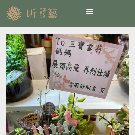
跳
至
主
要
內
超
容
夯
多
肉
植
物
16-
祝
賀
小
盆
栽
一