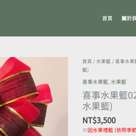
首頁
關於
喜
首頁
/
水果籃
/
喜事水果
事
籃)
水
喜事水果籃
,
水果籃
果
喜事水果籃0
籃
水果籃)
02-
祝
NT$
3,500
壽
拜
※
因水果禮籃 (依照季