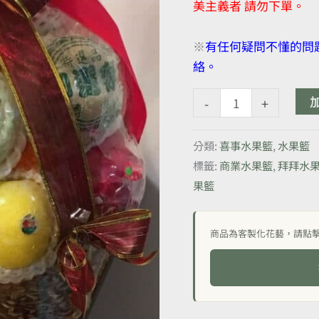
訪
美主義者 請勿下單。
親
友
※
有任何疑問不懂的問題
水
絡。
果
-
+
籃
(大
盆
分類:
喜事水果籃
,
水果籃
水
標籤:
商業水果籃
,
拜拜水
果
果籃
籃)
數
商品為客製化花藝，請點
量