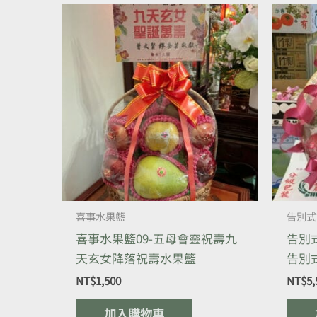
喜事水果籃
告別式
喜事水果籃09-五母會靈祝壽九
告別
天玄女降落祝壽水果籃
告別
NT$
1,500
NT$
5,
加入購物車