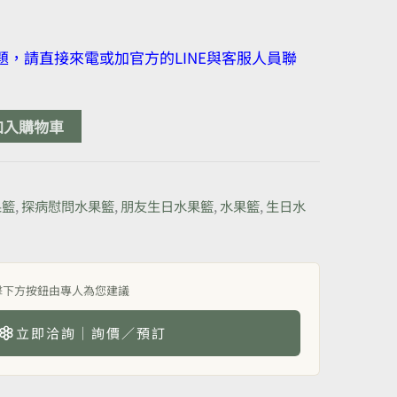
，請直接來電或加官方的LINE與客服人員聯
加入購物車
果籃
,
探病慰問水果籃
,
朋友生日水果籃
,
水果籃
,
生日水
擊下方按鈕由專人為您建議
立即洽詢｜詢價／預訂