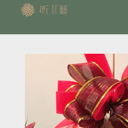
跳
至
主
要
內
容