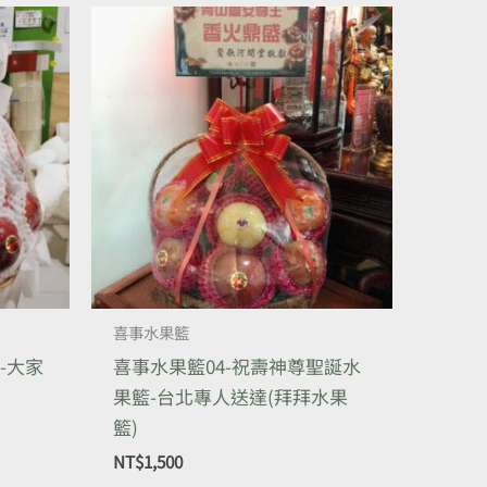
喜事水果籃
-大家
喜事水果籃04-祝壽神尊聖誕水
果籃-台北專人送達(拜拜水果
籃)
NT$
1,500