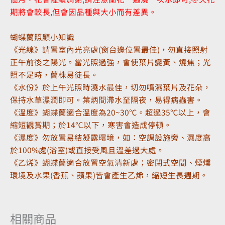
期將會較長,但會因品種與大小而有差異。
蝴蝶蘭照顧小知識
《光線》請置室內光亮處(窗台邊位置最佳)，勿直接照射
正午前後之陽光。當光照過強，會使葉片變黃、燒焦；光
照不足時，蘭株易徒長。
《水份》於上午光照時澆水最佳，切勿噴濕葉片及花朵，
保持水草濕潤即可。葉炳間滯水至隔夜，易得病蟲害。
《溫度》蝴蝶蘭適合溫度為20~30℃。超過35℃以上，會
縮短觀賞期；於14℃以下，寒害會造成停頓。
《濕度》勿放置易結凝露環境，如：空調設施旁、濕度高
於100%處(浴室)或直接受風且溫差過大處。
《乙烯》蝴蝶蘭適合放置空氣清新處；密閉式空間、煙燻
環境及水果(香蕉、蘋果)皆會產生乙烯，縮短生長週期。
相關商品