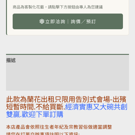
商品為客製化花藝，請點擊下方按鈕由專人為您建議
立即洽詢｜詢價／預訂
描述
額外資訊
評價 (0)
此款為蘭花出租只限用告別式會場-出殯
短暫時間.不給買斷.
經濟實惠又大碗共創
雙贏.歡迎下單訂購
本店產品會依照往生者年紀及宗教習俗做適當調整
請您在訂單交辦事項註明以下資訊: