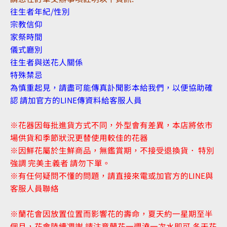
往生者年紀/性別
宗教信仰
家祭時間
儀式廳別
往生者與送花人關係
特殊禁忌
為慎重起見，請盡可能傳真訃聞影本給我們，以便協助確
認 請加官方的LINE傳資料給客服人員
※花器因每批進貨方式不同，外型會有差異，本店將依市
場供貨和季節狀況更替使用較佳的花器
※因鮮花屬於生鮮商品，無鑑賞期，不接受退換貨． 特別
強調 完美主義者 請勿下單。
※有任何疑問不懂的問題，請直接來電或加官方的LINE與
客服人員聯絡
※蘭花會因放置位置而影響花的壽命，夏天約一星期至半
個月，花會陸續凋謝,請注意蘭花一週澆一次水即可,冬天花