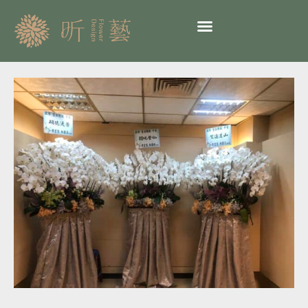
跳
至
主
要
內
告
容
別
式
蘭
花
出
租
20-
臺
北
懷
愛
館