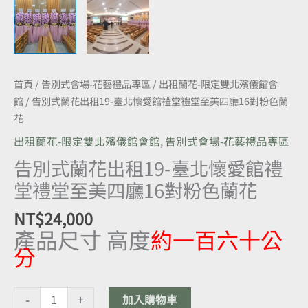
禮
堂
禮
堂
至
首頁
/
告別式會場-花藝禮品專區
/
出租蘭花-限定雙北殯儀館會
美
館
/ 告別式蘭花出租19-臺北懷愛館禮堂禮堂至美四廳16對粉色蘭
四
花
廳
16
出租蘭花-限定雙北殯儀館會館
,
告別式會場-花藝禮品專區
對
告別式蘭花出租19-臺北懷愛館禮
粉
堂禮堂至美四廳16對粉色蘭花
色
蘭
NT$
24,000
花
產品尺寸 高度
約一百六十公
數
分
量
-
+
加入購物車