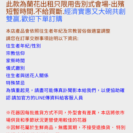
此款為蘭花出租只限用告別式會場-出殯
短暫時間.不給買斷.
經濟實惠又大碗共創
雙贏.歡迎下單訂購
本店產品會依照往生者年紀及宗教習俗做適當調整
請您在訂單交辦事項註明以下資訊:
往生者年紀/性別
宗教信仰
家祭時間
儀式廳別
往生者與送花人關係
特殊禁忌
為慎重起見，請盡可能傳真訃聞影本給我們，以便協助確
認 請加官方的LINE傳資料給客服人員
※花器因每批進貨方式不同，外型會有差異，本店將依市
場供貨和季節狀況更替使用較佳的花器
※因鮮花屬於生鮮商品，無鑑賞期，不接受退換貨． 特別