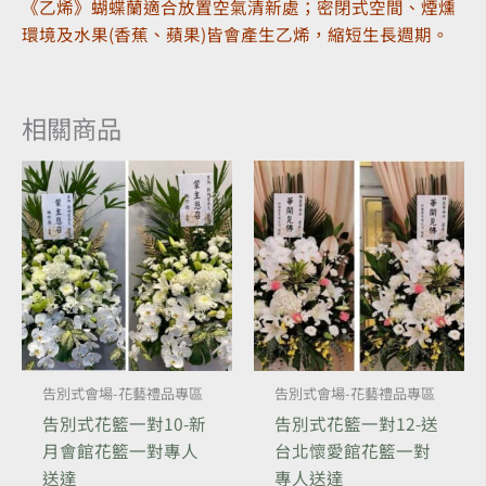
《乙烯》蝴蝶蘭適合放置空氣清新處；密閉式空間、煙燻
環境及水果(香蕉、蘋果)皆會產生乙烯，縮短生長週期。
相關商品
告別式會場-花藝禮品專區
告別式會場-花藝禮品專區
告別式花籃一對10-新
告別式花籃一對12-送
月會館花籃一對專人
台北懷愛館花籃一對
送達
專人送達