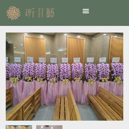
跳
至
主
要
內
告
容
別
式
蘭
花
出
租
19-
臺
北
懷
愛
館