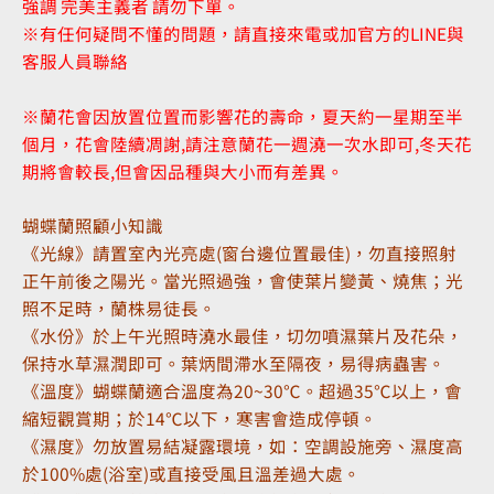
強調 完美主義者 請勿下單。
※有任何疑問不懂的問題，請直接來電或加官方的LINE與
客服人員聯絡
※蘭花會因放置位置而影響花的壽命，夏天約一星期至半
個月，花會陸續凋謝,請注意蘭花一週澆一次水即可,冬天花
期將會較長,但會因品種與大小而有差異。
蝴蝶蘭照顧小知識
《光線》請置室內光亮處(窗台邊位置最佳)，勿直接照射
正午前後之陽光。當光照過強，會使葉片變黃、燒焦；光
照不足時，蘭株易徒長。
《水份》於上午光照時澆水最佳，切勿噴濕葉片及花朵，
保持水草濕潤即可。葉炳間滯水至隔夜，易得病蟲害。
《溫度》蝴蝶蘭適合溫度為20~30℃。超過35℃以上，會
縮短觀賞期；於14℃以下，寒害會造成停頓。
《濕度》勿放置易結凝露環境，如：空調設施旁、濕度高
於100%處(浴室)或直接受風且溫差過大處。