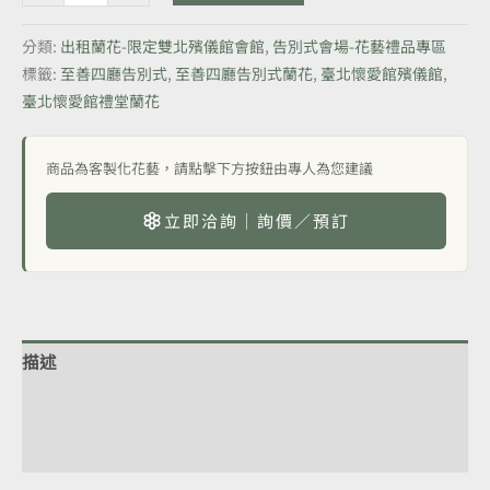
分類:
出租蘭花-限定雙北殯儀館會館
,
告別式會場-花藝禮品專區
標籤:
至善四廳告別式
,
至善四廳告別式蘭花
,
臺北懷愛館殯儀館
,
臺北懷愛館禮堂蘭花
商品為客製化花藝，請點擊下方按鈕由專人為您建議
立即洽詢｜詢價／預訂
描述
額外資訊
評價 (0)