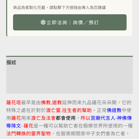
商品為客製化花藝，請點擊下方按鈕由專人為您建議
立即洽詢｜詢價／預訂
描述
額外資訊
評價 (0)
蓮花塔
最早是由
佛教.道教
延伸而來九品蓮花朵朵開，它的
特殊之處在於對於
渡亡靈.往生者的幫助
。正常
佛道教
中使
用
蓮花
用來
渡亡及法會
都會使用
，
所以
宮廟代言人-神佛傳
導降文
–
蓮花
是一種可以幫助亡者在極樂世界所使用的一種
法門轉換的靈界聖物
，在服喪期間家中子女們會為亡者，