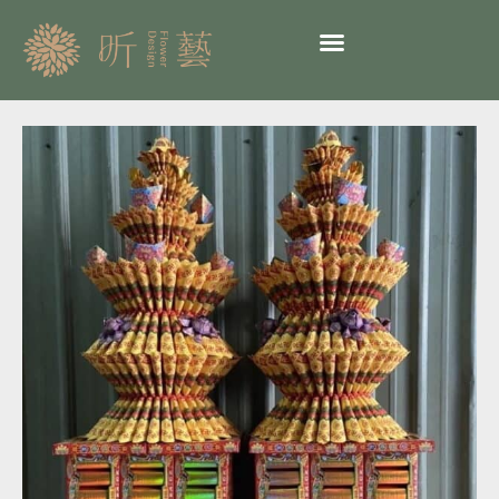
跳
至
主
要
內
告
容
別
式
紙
紮
03-
送
龍
華
會
館-
金
條