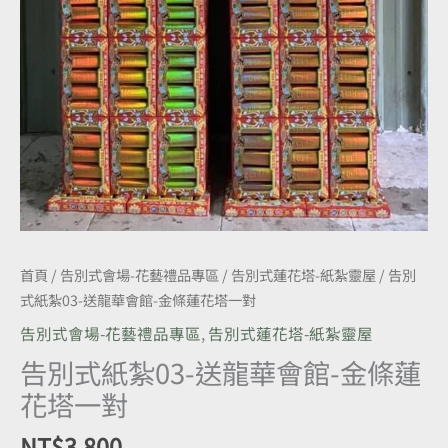
蓮
花
塔
一
對
數
量
首頁
/
告別式會場-花藝禮品專區
/
告別式蓮花塔-紙紮靈屋
/ 告別
式紙紮03-送龍華會館-金條蓮花塔一對
告別式會場-花藝禮品專區
,
告別式蓮花塔-紙紮靈屋
告別式紙紮03-送龍華會館-金條蓮
花塔一對
NT$
3,800