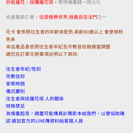
折紙蓮花、採購蓮花塔，
等待燒庫錢一同火化
也是幫助亡者，
往登極樂世界.逍遙自在法門
之一
花卡 會依照往生者的年齡來配色 高齡80歲以上 會使用粉
色系
本店產品會依照往生者年紀及宗教習俗做適當調整
請您在訂單交辦事項註明以下資訊:
往生者年紀/性別
宗教信仰
家祭時間
儀式廳別
往生者與送蓮花塔 人的關係
特殊禁忌
為慎重起見，請盡可能傳真訃聞影本給我們，以便協助確
認 請加官方的LINE傳資料給客服人員