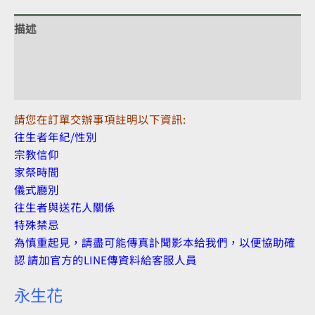
描述
額外資訊
評價 (0)
請您在訂單交辦事項註明以下資訊:
往生者年紀/性別
宗教信仰
家祭時間
儀式廳別
往生者與送花人關係
特殊禁忌
為慎重起見，請盡可能傳真訃聞影本給我們，以便協助確
認 請加官方的LINE傳資料給客服人員
永生花