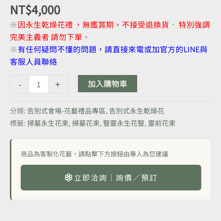
NT$
4,000
※
因永生乾燥花禮 ，無鑑賞期，不接受退換貨
．
特別強調
完美主義者 請勿下單
。
※
有任何疑問不懂的問題，請直接來電或加官方的LINE與
客服人員聯絡
-
+
加入購物車
分類:
告別式會場-花藝禮品專區
,
告別式永生乾燥花
標籤:
掃墓永生花束
,
掃墓花束
,
豎靈永生花豎
,
靈前花束
商品為客製化花藝，請點擊下方按鈕由專人為您建議
立即洽詢｜詢價／預訂