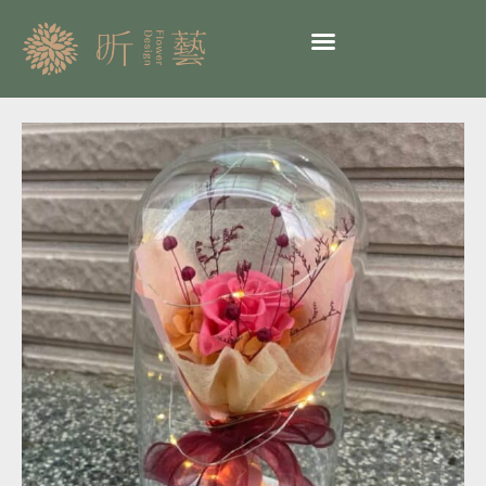
跳
至
主
要
內
告
容
別
式
永
生
乾
燥
花
03-
靈
前
追
思