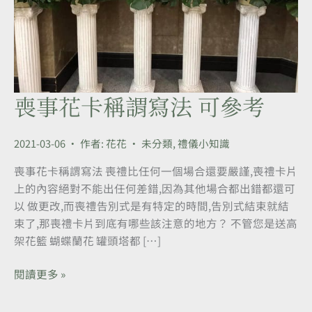
喪事花卡稱謂寫法 可參考
喪
事
花
2021-03-06
• 作者:
花花
•
未分類
,
禮儀小知識
卡
稱
喪事花卡稱謂寫法 喪禮比任何一個場合還要嚴謹,喪禮卡片
謂
上的內容絕對不能出任何差錯,因為其他場合都出錯都還可
寫
以 做更改,而喪禮告別式是有特定的時間,告別式結束就結
法
束了,那喪禮卡片到底有哪些該注意的地方？ 不管您是送高
可
架花籃 蝴蝶蘭花 罐頭塔都 […]
參
閱讀更多 »
考