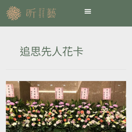
跳
至
主
要
內
容
追思先人花卡