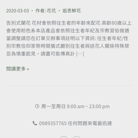
蘭
花-
2020-03-03
• 作者:
花花
•
追思鮮花
追
告別式蘭花 花材會依照往生者的年齡來配花 高齡80歲以上
思
會使用粉色系本店產品會依照往生者年紀及宗教習俗做適
蝴
當調整請您在訂單交辦事項註明以下資訊: 往生者年紀/性
蝶
別宗教信仰家祭時間儀式廳別往生者與送花人關係特殊禁
蘭
忌為慎重起見，請盡可能傳真訃 […]
豎
靈
閱讀更多 »
蘭
花-
台
北
專
周一至周日 9:00 am ~ 23:00 pm
人
送
0989357765 任何問題來電最迅速
達