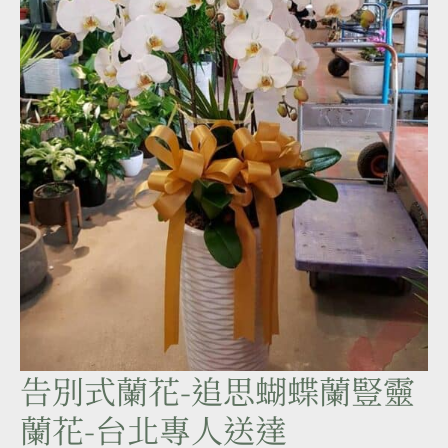
告別式蘭花-追思蝴蝶蘭豎靈
告
別
蘭花-台北專人送達
式