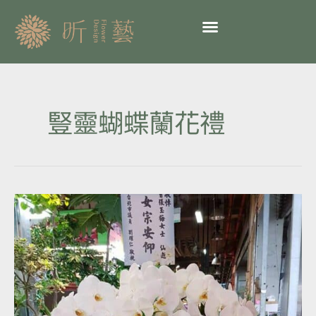
跳
至
主
要
內
容
豎靈蝴蝶蘭花禮