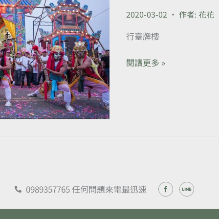
樓-
2020-03-02
• 作者:
花花
紅
壇
行臺牌樓
牌
樓-
閱讀更多 »
內
部
神
壇
器
具
承
接
擺
0989357765 任何問題來電最迅速
設