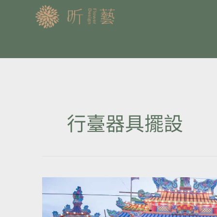
跳
至
主
要
內
容
行臺器具擺設