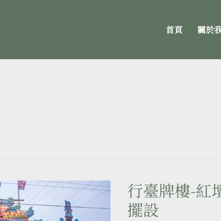
首頁
關於
行臺牌樓-紅
行
臺
擺設
牌