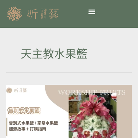
跳
至
主
要
內
容
天主教水果籃