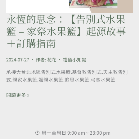
永恆的思念：【告別式水果
永
恆
籃 – 家祭水果籃】起源故事
的
＋訂購指南
思
念：
【告
2024-07-27
• 作者:
花花
•
禮儀小知識
別
式
承接大台北地區告別式水果籃.基督教告別式.天主教告別
水
式.親家水果籃.姻親水果籃.追思水果籃.弔念水果籃
果
籃
閱讀更多 »
–
家
祭
水
周一至周日 9:00 am ~ 23:00 pm
果