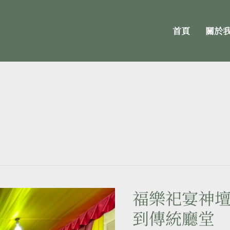
首頁
關於
福樂祀宴神壇
福
樂
到傳統廳堂
祀