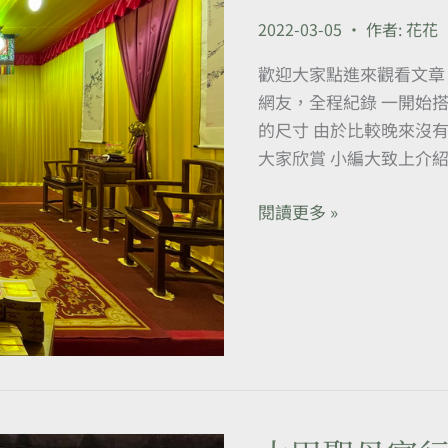
宴
2022-03-05
• 作者:
花花
神
壇
歡迎大家點進來觀看文章
擺
網友，全程紀錄 一開始
設
的尺寸 由於比較晚來沒
眾
大家欣賞 小編大致上介紹
神
都
閱讀更多 »
喜
歡-
感
覺
來
到
傳
統
大