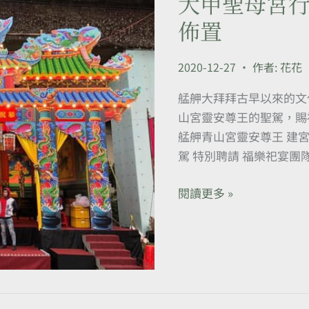
大甲聖母宮行
廳
甲
佈置
堂
聖
母
2020-12-27
• 作者:
花花
宮
行
艋舺大拜拜古早以來的文
臺
山宮靈安尊王的聖駕，賜
(艋
艋舺青山宮靈安尊王 建宮
舺
駕 特別聘請 福樂祀宴團
大
拜
閱讀更多 »
拜)
整
體
規
劃
佈