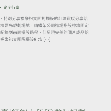
•
廟宇行臺
，特別分享福樂祀宴團對擺設的紅壇質感分享給
搭檀要先規劃場地，請鐵架公司進場搭設神壇固定
有紀錄到前面擺設過程，但呈現完美的圖片成品給
福樂祀宴團隊擺設紅壇 […]