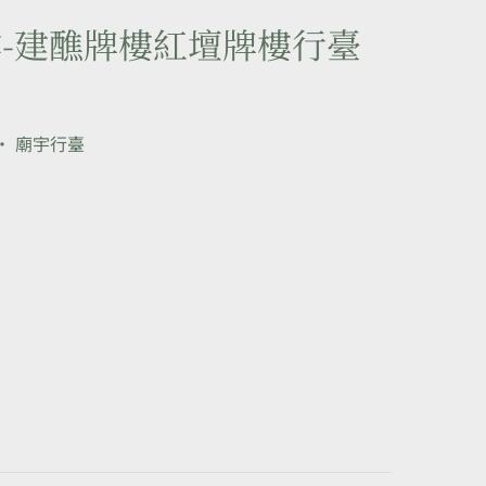
-建醮牌樓紅壇牌樓行臺
•
廟宇行臺