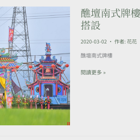
置
醮壇南式牌樓
醮
壇
搭設
南
式
2020-03-02
• 作者:
花花
牌
樓-
醮壇南式牌樓
建
醮
閱讀更多 »
牌
樓
紅
壇
牌
樓
行