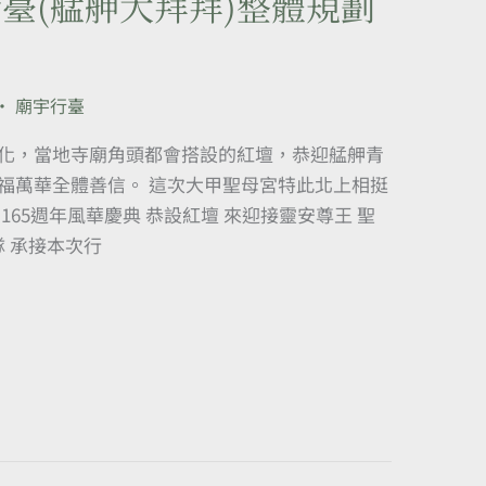
臺(艋舺大拜拜)整體規劃
•
廟宇行臺
化，當地寺廟角頭都會搭設的紅壇，恭迎艋舺青
福萬華全體善信。 這次大甲聖母宮特此北上相挺
165週年風華慶典 恭設紅壇 來迎接靈安尊王 聖
隊 承接本次行