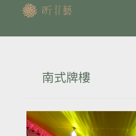
跳
至
主
要
內
容
南式牌樓